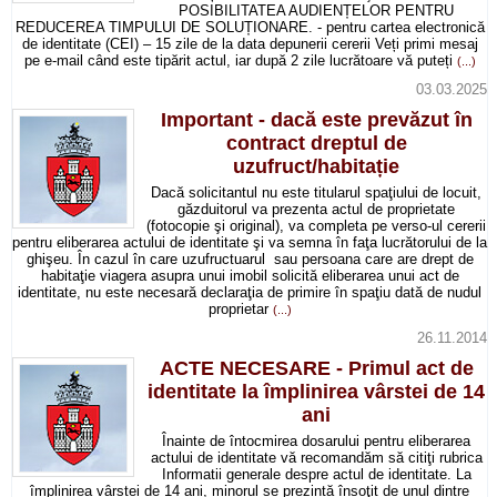
POSIBILITATEA AUDIENȚELOR PENTRU
REDUCEREA TIMPULUI DE SOLUȚIONARE. - pentru cartea electronică
de identitate (CEI) – 15 zile de la data depunerii cererii Veți primi mesaj
pe e-mail când este tipărit actul, iar după 2 zile lucrătoare vă puteți
(...)
03.03.2025
Important - dacă este prevăzut în
contract dreptul de
uzufruct/habitație
Dacă solicitantul nu este titularul spaţiului de locuit,
găzduitorul va prezenta actul de proprietate
(fotocopie şi original), va completa pe verso-ul cererii
pentru eliberarea actului de identitate şi va semna în faţa lucrătorului de la
ghişeu. În cazul în care uzufructuarul sau persoana care are drept de
habitaţie viagera asupra unui imobil solicită eliberarea unui act de
identitate, nu este necesară declaraţia de primire în spaţiu dată de nudul
proprietar
(...)
26.11.2014
ACTE NECESARE - Primul act de
identitate la împlinirea vârstei de 14
ani
Înainte de întocmirea dosarului pentru eliberarea
actului de identitate vă recomandăm să citiţi rubrica
Informatii generale despre actul de identitate. La
împlinirea vârstei de 14 ani, minorul se prezintă însoţit de unul dintre