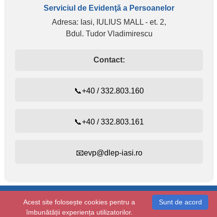
Serviciul de Evidenţă a Persoanelor
Adresa: Iasi, IULIUS MALL - et. 2,
Bdul. Tudor Vladimirescu
Contact:
📞+40 / 332.803.160
📞+40 / 332.803.161
📧evp@dlep-iasi.ro
Evidența persoanelor:
+40 / 332.803.160
Acest site folosește cookies pentru a
Sunt de acord
Starea civilă:
+40 / 232.410.314
îmbunătății experiența utilizatorilor.