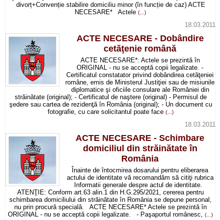
divorț+Convenție stabilire domiciliu minor (în funcție de caz) ACTE
NECESARE* Actele
(...)
18.03.2011
ACTE NECESARE - Dobândire
cetăţenie română
ACTE NECESARE*: Actele se prezintă în
ORIGINAL - nu se acceptă copii legalizate. -
Certificatul constatator privind dobândirea cetăţeniei
române, emis de Ministerul Justiţiei sau de misiunile
diplomatice şi oficiile consulare ale României din
străinătate (original); - Certificatul de naştere (original) - Permisul de
şedere sau cartea de rezidenţă în România (original); - Un document cu
fotografie, cu care solicitantul poate face
(...)
18.03.2011
ACTE NECESARE - Schimbare
domiciliul din străinătate în
România
Înainte de întocmirea dosarului pentru eliberarea
actului de identitate vă recomandăm să citiţi rubrica
Informatii generale despre actul de identitate.
ATENŢIE: Conform art.63 alin.1 din H.G.295/2021, cererea pentru
schimbarea domiciliului din străinătate în România se depune personal,
nu prin procură specială. ACTE NECESARE* Actele se prezintă în
ORIGINAL - nu se acceptă copii legalizate. - Paşaportul românesc,
(...)