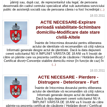
părinţi sau, după caz, de reprezentantul său legal, de persoana
desemnată din cadrul centrului specializat aflat sub autoritatea serviciului
public de asistenţă socială sau de persoana căreia i-a fost încredinţat
(...)
18.03.2011
ACTE NECESARE-Expirare
perioadă valabilitate-Schimbare
domiciliu-Modificare date stare
civilă-Altele
Înainte de întocmirea dosarului pentru eliberarea
actului de identitate vă recomandăm să citiţi rubrica
Informatii generale despre actul de identitate. Dacă la data depunerii
cererii solicitantul NU A ÎMPLINIT VÂRSTA DE 18 ANI va fi însoțit de
către un părinte care va prezenta certificat de căsătorie / Hotărâre divorț /
Certificat divorț+Convenție stabilire domiciliu minor (în funcție de caz) În
(...)
18.03.2011
ACTE NECESARE - Pierdere -
Distrugere - Deteriorare - Furt
Înainte de întocmirea dosarului pentru eliberarea
actului de identitate vă recomandăm să citiţi rubrica
Informatii generale despre actul de identitate.
Dacă la data depunerii cererii solicitantul NU A
ÎMPLINIT VÂRSTA DE 18 ANI va fi însoțit de către
părinte-va prezenta certificat de căsătorie / Hotărâre divorț / Certificat