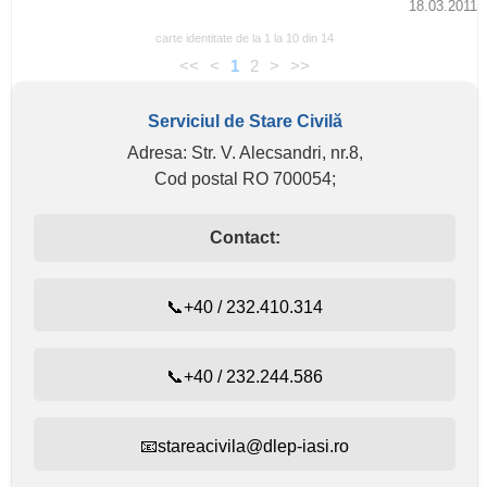
18.03.2011
carte identitate de la 1 la 10 din 14
<<
<
1
2
>
>>
Serviciul de Stare Civilă
Adresa: Str. V. Alecsandri, nr.8,
Cod postal RO 700054;
Contact:
📞+40 / 232.410.314
📞+40 / 232.244.586
📧stareacivila@dlep-iasi.ro