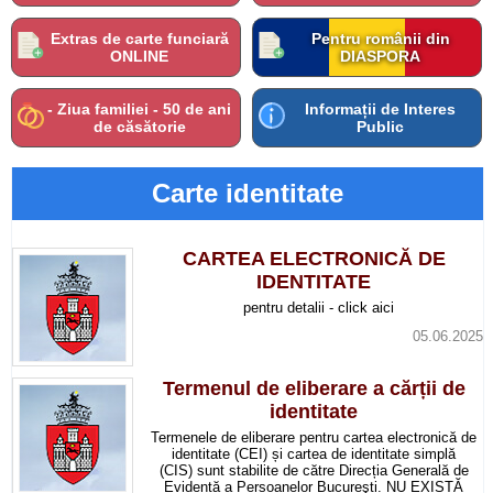
Extras de carte funciară
Pentru românii din
ONLINE
DIASPORA
- Ziua familiei - 50 de ani
Informații de Interes
de căsătorie
Public
Carte identitate
CARTEA ELECTRONICĂ DE
IDENTITATE
pentru detalii - click aici
05.06.2025
Termenul de eliberare a cărții de
identitate
Termenele de eliberare pentru cartea electronică de
identitate (CEI) și cartea de identitate simplă
(CIS) sunt stabilite de către Direcția Generală de
Evidență a Persoanelor Bucureşti. NU EXISTĂ