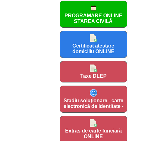
PROGRAMARE ONLINE
STAREA CIVILĂ
Certificat atestare
domiciliu ONLINE
Taxe DLEP
Stadiu soluţionare - carte
electronică de identitate -
Extras de carte funciară
ONLINE