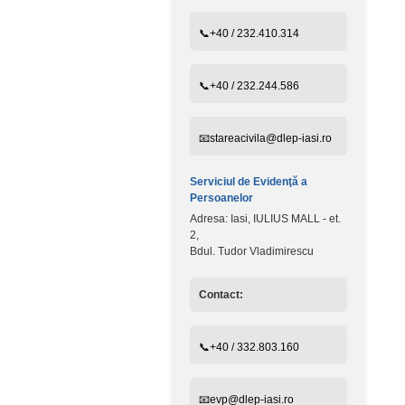
📞+40 / 232.410.314
📞+40 / 232.244.586
📧stareacivila@dlep-iasi.ro
Serviciul de Evidenţă a
Persoanelor
Adresa: Iasi, IULIUS MALL - et.
2,
Bdul. Tudor Vladimirescu
Contact:
📞+40 / 332.803.160
📧evp@dlep-iasi.ro