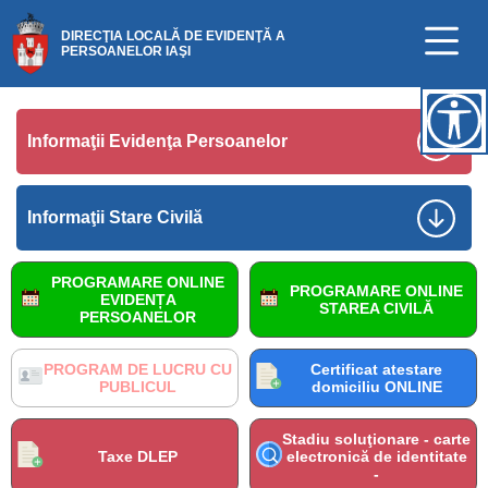
DIRECŢIA LOCALĂ DE EVIDENŢĂ A
PERSOANELOR IAŞI
Informaţii Evidenţa Persoanelor
Informaţii Stare Civilă
PROGRAMARE ONLINE
PROGRAMARE ONLINE
EVIDENȚA
STAREA CIVILĂ
PERSOANELOR
PROGRAM DE LUCRU CU
Certificat atestare
PUBLICUL
domiciliu ONLINE
Stadiu soluţionare - carte
Taxe DLEP
electronică de identitate
-