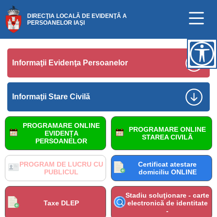
DIRECŢIA LOCALĂ DE EVIDENŢĂ A
PERSOANELOR IAŞI
Informaţii Evidenţa Persoanelor
Informaţii Stare Civilă
PROGRAMARE ONLINE
PROGRAMARE ONLINE
EVIDENȚA
STAREA CIVILĂ
PERSOANELOR
PROGRAM DE LUCRU CU
Certificat atestare
PUBLICUL
domiciliu ONLINE
Stadiu soluţionare - carte
Taxe DLEP
electronică de identitate
-