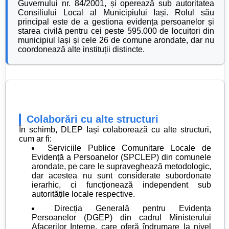
Guvernului nr. 84/2001, și operează sub autoritatea
Consiliului Local al Municipiului Iași. Rolul său
principal este de a gestiona evidența persoanelor și
starea civilă pentru cei peste 595.000 de locuitori din
municipiul Iași și cele 26 de comune arondate, dar nu
coordonează alte instituții distincte.
Colaborări cu alte structuri
În schimb, DLEP Iași colaborează cu alte structuri,
cum ar fi:
Serviciile Publice Comunitare Locale de
Evidență a Persoanelor (SPCLEP) din comunele
arondate, pe care le supraveghează metodologic,
dar acestea nu sunt considerate subordonate
ierarhic, ci funcționează independent sub
autoritățile locale respective.
Direcția Generală pentru Evidența
Persoanelor (DGEP) din cadrul Ministerului
Afacerilor Interne, care oferă îndrumare la nivel