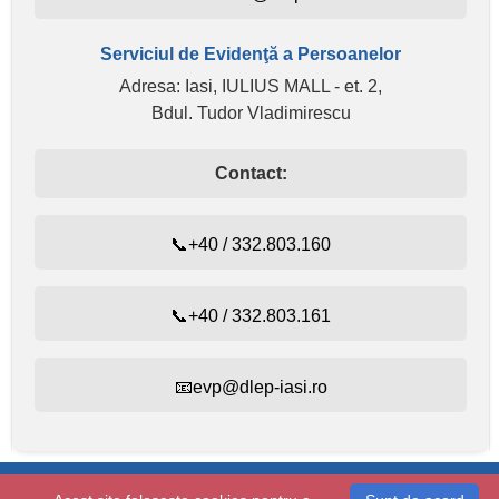
Serviciul de Evidenţă a Persoanelor
Adresa: Iasi, IULIUS MALL - et. 2,
Bdul. Tudor Vladimirescu
Contact:
📞+40 / 332.803.160
📞+40 / 332.803.161
📧evp@dlep-iasi.ro
Evidența persoanelor:
+40 / 332.803.160