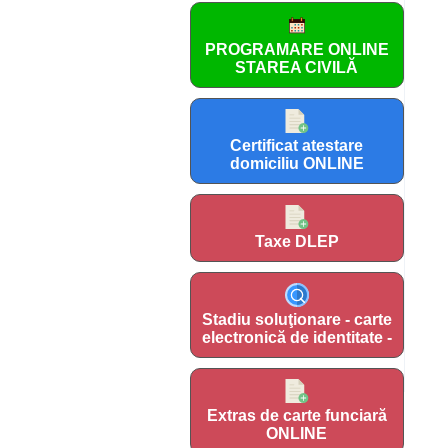
PROGRAMARE ONLINE
STAREA CIVILĂ
Certificat atestare
domiciliu ONLINE
Taxe DLEP
Stadiu soluţionare - carte
electronică de identitate -
Extras de carte funciară
ONLINE