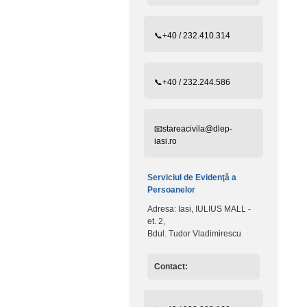
📞+40 / 232.410.314
📞+40 / 232.244.586
📧stareacivila@dlep-
iasi.ro
Serviciul de Evidenţă a
Persoanelor
Adresa: Iasi, IULIUS MALL -
et. 2,
Bdul. Tudor Vladimirescu
Contact: