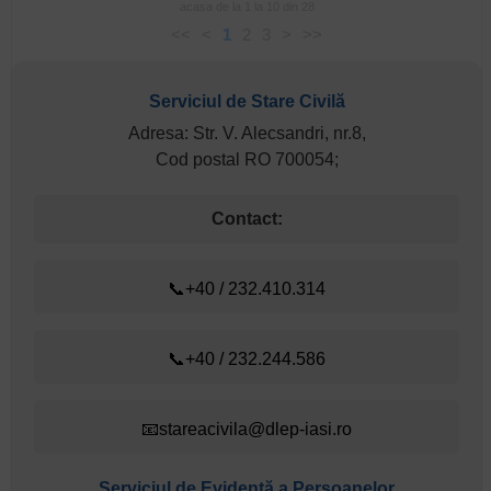
acasa de la 1 la 10 din 28
<<
<
1
2
3
>
>>
Serviciul de Stare Civilă
Adresa: Str. V. Alecsandri, nr.8,
Cod postal RO 700054;
Contact:
📞+40 / 232.410.314
📞+40 / 232.244.586
📧stareacivila@dlep-iasi.ro
Serviciul de Evidenţă a Persoanelor