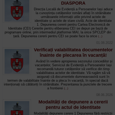
DIASPORA
Direcția Locală de Evidență a Persoanelor Iași aduce
la cunoștința cetățenilor români aflați în străinătate
următoarele informații utile privind actele de
identitate și actele de stare civilă. Acte de identitate
1. Depunerea cererii pentru Cartea Electronică de
Identitate (CEI) Cererile pentru eliberarea CEI se depun pe bază de
programare online, prin intermediul platformei MAI, la orice SPCLEP din
țară. Depunerea cererii pentru CEI se poate face la orice
(...)
01.08.2022
Verificați valabilitatea documentelor
înainte de plecarea în vacanță!
Având în vedere apropierea sezonului concediilor și
vacanțelor, Serviciul de Evidență a Persoanelor Iași
recomandă tuturor cetățenilor să verifice din timp
valabilitatea actelor de identitate. Vă rugăm să vă
asigurați că documentele dumneavoastră sunt în
termen de valabilitate înainte de a pleca în vacanță, în special dacă
intenționați să călătoriți în străinătate. Prezentarea la punctele de trecere
a frontierei
(...)
08.06.2026
Modalități de depunere a cererii
pentru actul de identitate
Modalități depunere cerere 1 Depunerea fără restricții