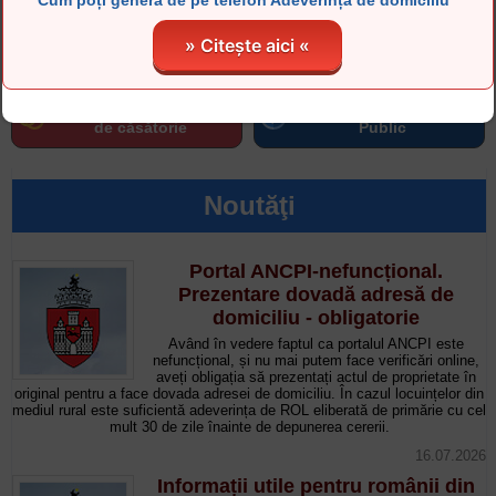
Cum poți genera de pe telefon Adeverința de domiciliu
Extras de carte funciară
Pentru românii din
» Citește aici «
ONLINE
DIASPORA
- Ziua familiei - 50 de ani
Informații de Interes
de căsătorie
Public
Noutăţi
Portal ANCPI-nefuncțional.
Prezentare dovadă adresă de
domiciliu - obligatorie
Având în vedere faptul ca portalul ANCPI este
nefuncțional, și nu mai putem face verificări online,
aveți obligația să prezentați actul de proprietate în
original pentru a face dovada adresei de domiciliu. În cazul locuințelor din
mediul rural este suficientă adeverința de ROL eliberată de primărie cu cel
mult 30 de zile înainte de depunerea cererii.
16.07.2026
Informații utile pentru românii din