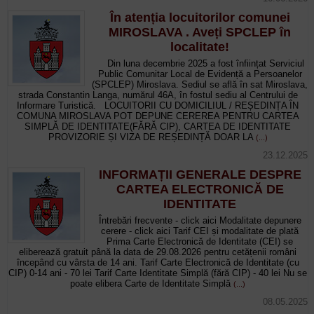
În atenția locuitorilor comunei
MIROSLAVA . Aveți SPCLEP în
localitate!
Din luna decembrie 2025 a fost înființat Serviciul
Public Comunitar Local de Evidență a Persoanelor
(SPCLEP) Miroslava. Sediul se află în sat Miroslava,
strada Constantin Langa, numărul 46A, în fostul sediu al Centrului de
Informare Turistică. LOCUITORII CU DOMICILIUL / REȘEDINȚA ÎN
COMUNA MIROSLAVA POT DEPUNE CEREREA PENTRU CARTEA
SIMPLĂ DE IDENTITATE(FĂRĂ CIP), CARTEA DE IDENTITATE
PROVIZORIE ȘI VIZA DE REȘEDINȚĂ DOAR LA
(...)
23.12.2025
INFORMAȚII GENERALE DESPRE
CARTEA ELECTRONICĂ DE
IDENTITATE
Întrebări frecvente - click aici Modalitate depunere
cerere - click aici Tarif CEI și modalitate de plată
Prima Carte Electronică de Identitate (CEI) se
eliberează gratuit până la data de 29.08.2026 pentru cetățenii români
începând cu vârsta de 14 ani. Tarif Carte Electronică de Identitate (cu
CIP) 0-14 ani - 70 lei Tarif Carte Identitate Simplă (fără CIP) - 40 lei Nu se
poate elibera Carte de Identitate Simplă
(...)
08.05.2025