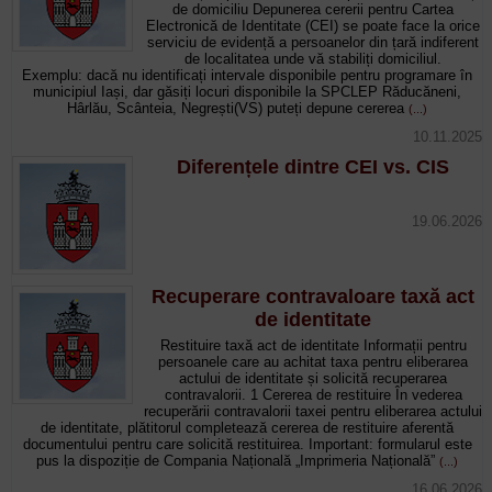
de domiciliu Depunerea cererii pentru Cartea
Electronică de Identitate (CEI) se poate face la orice
serviciu de evidență a persoanelor din țară indiferent
de localitatea unde vă stabiliți domiciliul.
Exemplu: dacă nu identificați intervale disponibile pentru programare în
municipiul Iași, dar găsiți locuri disponibile la SPCLEP Răducăneni,
Hârlău, Scânteia, Negrești(VS) puteți depune cererea
(...)
10.11.2025
Diferențele dintre CEI vs. CIS
19.06.2026
Recuperare contravaloare taxă act
de identitate
Restituire taxă act de identitate Informații pentru
persoanele care au achitat taxa pentru eliberarea
actului de identitate și solicită recuperarea
contravalorii. 1 Cererea de restituire În vederea
recuperării contravalorii taxei pentru eliberarea actului
de identitate, plătitorul completează cererea de restituire aferentă
documentului pentru care solicită restituirea. Important: formularul este
pus la dispoziție de Compania Națională „Imprimeria Națională”
(...)
16.06.2026