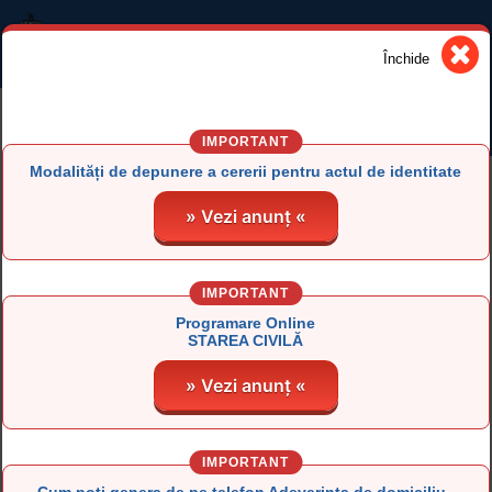
DIRECŢIA LOCALĂ DE EVIDENŢĂ A
PERSOANELOR IAŞI
Închide
Informaţii Evidenţa Persoanelor
Modalități de depunere a cererii pentru actul de identitate
» Vezi anunț «
Informaţii Stare Civilă
PROGRAMARE ONLINE
PROGRAMARE ONLINE
EVIDENȚA
STAREA CIVILĂ
PERSOANELOR
Programare Online
STAREA CIVILĂ
PROGRAM DE LUCRU CU
Certificat atestare
» Vezi anunț «
PUBLICUL
domiciliu ONLINE
Stadiu soluţionare - carte
Taxe DLEP
electronică de identitate
-