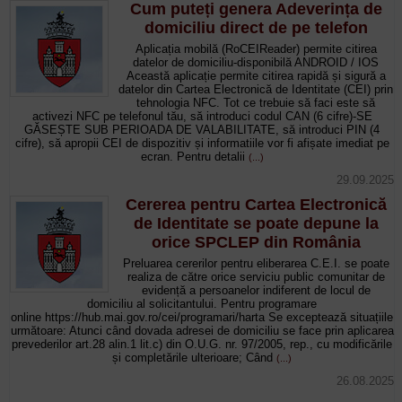
Cum puteți genera Adeverința de
domiciliu direct de pe telefon
Aplicația mobilă (RoCEIReader) permite citirea
datelor de domiciliu-disponibilă ANDROID / IOS
Această aplicație permite citirea rapidă și sigură a
datelor din Cartea Electronică de Identitate (CEI) prin
tehnologia NFC. Tot ce trebuie să faci este să
activezi NFC pe telefonul tău, să introduci codul CAN (6 cifre)-SE
GĂSEȘTE SUB PERIOADA DE VALABILITATE, să introduci PIN (4
cifre), să apropii CEI de dispozitiv și informatiile vor fi afișate imediat pe
ecran. Pentru detalii
(...)
29.09.2025
Cererea pentru Cartea Electronică
de Identitate se poate depune la
orice SPCLEP din România
Preluarea cererilor pentru eliberarea C.E.I. se poate
realiza de către orice serviciu public comunitar de
evidență a persoanelor indiferent de locul de
domiciliu al solicitantului. Pentru programare
online https://hub.mai.gov.ro/cei/programari/harta Se exceptează situațiile
următoare: Atunci când dovada adresei de domiciliu se face prin aplicarea
prevederilor art.28 alin.1 lit.c) din O.U.G. nr. 97/2005, rep., cu modificările
și completările ulterioare; Când
(...)
26.08.2025