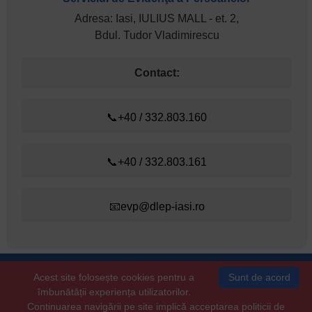
Adresa: Iasi, IULIUS MALL - et. 2,
Bdul. Tudor Vladimirescu
Contact:
📞+40 / 332.803.160
📞+40 / 332.803.161
📧evp@dlep-iasi.ro
Evidența persoanelor:
+40 / 332.803.160
Acest site folosește cookies pentru a
Sunt de acord
Starea civilă:
+40 / 232.410.314
îmbunătății experiența utilizatorilor.
Copyright © 2026 dlep-iasi.ro
Continuarea navigării pe site implică acceptarea politicii de
Toate drepturile rezervate.