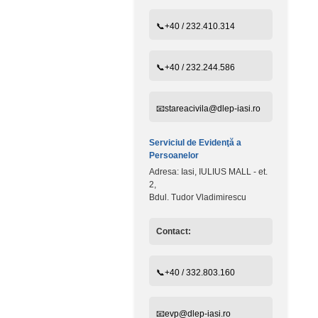
📞+40 / 232.410.314
📞+40 / 232.244.586
📧stareacivila@dlep-iasi.ro
Serviciul de Evidenţă a
Persoanelor
Adresa: Iasi, IULIUS MALL - et.
2,
Bdul. Tudor Vladimirescu
Contact:
📞+40 / 332.803.160
📧evp@dlep-iasi.ro