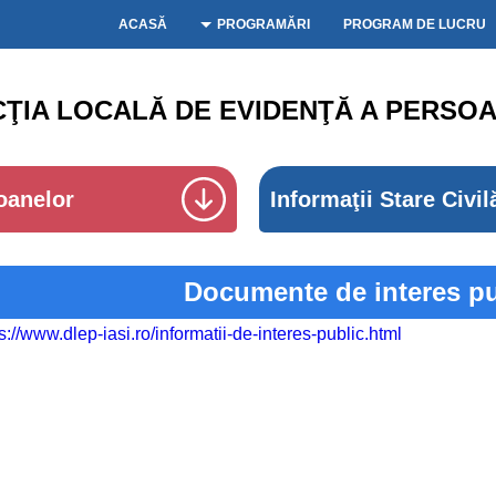
ACASĂ
PROGRAMĂRI
PROGRAM DE LUCRU
CŢIA LOCALĂ DE EVIDENŢĂ A PERSOA
oanelor
Informaţii Stare Civil
Documente de interes pu
s://www.dlep-iasi.ro/informatii-de-interes-public.html