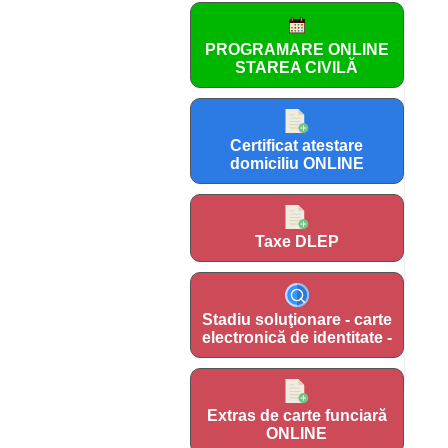
PROGRAMARE ONLINE
STAREA CIVILĂ
Certificat atestare
domiciliu ONLINE
Taxe DLEP
Stadiu soluţionare - carte
electronică de identitate -
Extras de carte funciară
ONLINE