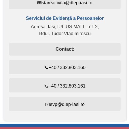
📧stareacivila@dlep-iasi.ro
Serviciul de Evidenţă a Persoanelor
Adresa: Iasi, IULIUS MALL - et. 2,
Bdul. Tudor Vladimirescu
Contact:
📞+40 / 332.803.160
📞+40 / 332.803.161
📧evp@dlep-iasi.ro