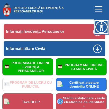
DIRECŢIA LOCALĂ DE EVIDENŢĂ A
PERSOANELOR IAŞI
Informaţii Evidenţa Persoanelor
Informaţii Stare Civilă
PROGRAMARE ONLINE
PROGRAMARE ONLINE
EVIDENȚA
STAREA CIVILĂ
PERSOANELOR
PROGRAM DE LUCRU CU
Certificat atestare
PUBLICUL
domiciliu ONLINE
Stadiu soluţionare - carte
Taxe DLEP
electronică de identitate
-