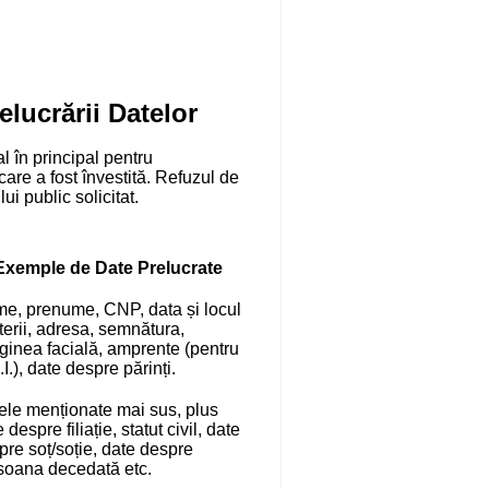
elucrării Datelor
 în principal pentru
 care a fost învestită. Refuzul de
ui public solicitat.
Exemple de Date Prelucrate
e, prenume, CNP, data și locul
terii, adresa, semnătura,
ginea facială, amprente (pentru
I.), date despre părinți.
ele menționate mai sus, plus
 despre filiație, statut civil, date
pre soț/soție, date despre
soana decedată etc.