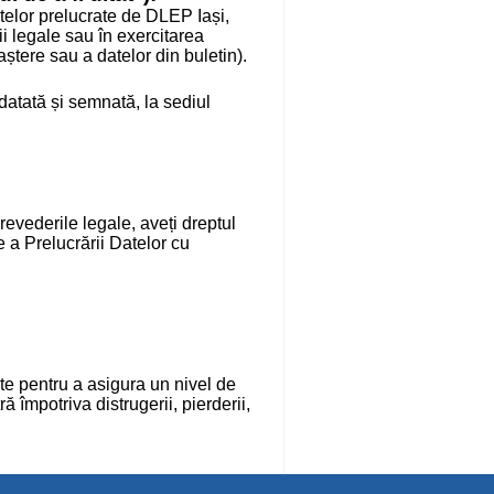
atelor prelucrate de DLEP Iași,
i legale sau în exercitarea
aștere sau a datelor din buletin).
 datată și semnată, la sediul
evederile legale, aveți dreptul
a Prelucrării Datelor cu
e pentru a asigura un nivel de
 împotriva distrugerii, pierderii,