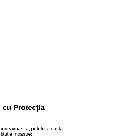
 cu Protecția
dumneavoastră, puteți contacta
tuției noastre: