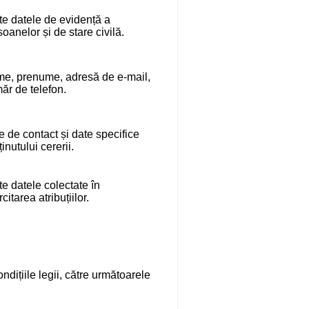
te datele de evidență a
oanelor și de stare civilă.
e, prenume, adresă de e-mail,
ăr de telefon.
e de contact și date specifice
inutului cererii.
te datele colectate în
citarea atribuțiilor.
dițiile legii, către următoarele