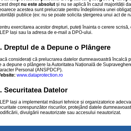
cest drept
nu este absolut
și nu se aplică în cazul majorității d
eoarece acestea sunt prelucrate pentru îndeplinirea unei obligați
torității publice (ex: nu se poate solicita ștergerea unui act de n
ntru exercitarea acestor drepturi, puteți înainta o cerere scrisă,
LEP Iași sau la adresa de e-mail a DPO-ului.
. Dreptul de a Depune o Plângere
acă considerați că prelucrarea datelor dumneavoastră încalcă pr
e a depune o plângere la Autoritatea Națională de Supraveghere 
aracter Personal (ANSPDCP).
ebsite:
www.dataprotection.ro
. Securitatea Datelor
LEP Iași a implementat măsuri tehnice și organizatorice adecvat
ecuritate corespunzător riscurilor, protejând datele dumneavoastră
odificării, divulgării neautorizate sau accesului neautorizat.