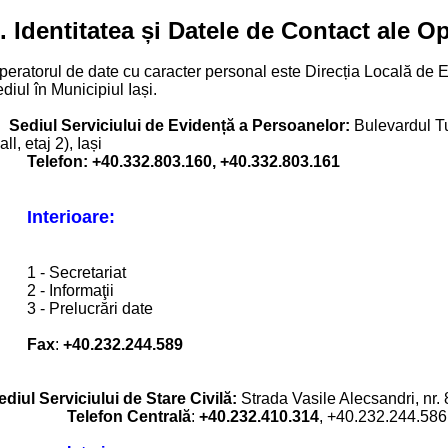
. Identitatea și Datele de Contact ale O
peratorul de date cu caracter personal este Direcția Locală de E
diul în Municipiul Iași.
Sediul Serviciului de Evidență a Persoanelor:
Bulevardul Tud
ll, etaj 2), Iași
Telefon:
+40.332.803.160,
+40.332.803.161
Interioare:
1 - Secretariat
2 - Informaţii
3 - Prelucrări date
Fax
:
+40.232.244.589
ediul Serviciului de Stare Civilă:
Strada Vasile Alecsandri, nr. 8
Telefon Centrală
:
+40.232.410.314
, +40.232.244.586