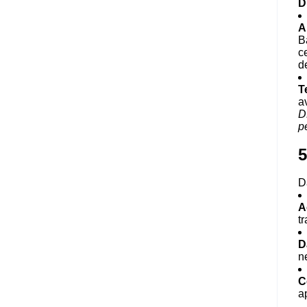
D
A
B
ce
d
T
a
D
pe
5
D
A
t
D
n
C
a