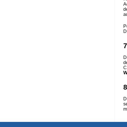
A
d
au
Pe
D
7
D
d
C
W
8
D
s
m