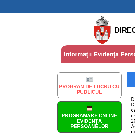
DIRE
Informaţii Evidenţa Pers
PROGRAM DE LUCRU CU
PUBLICUL
D
D
c
PROGRAMARE ONLINE
r
EVIDENȚA
2
PERSOANELOR
A
d