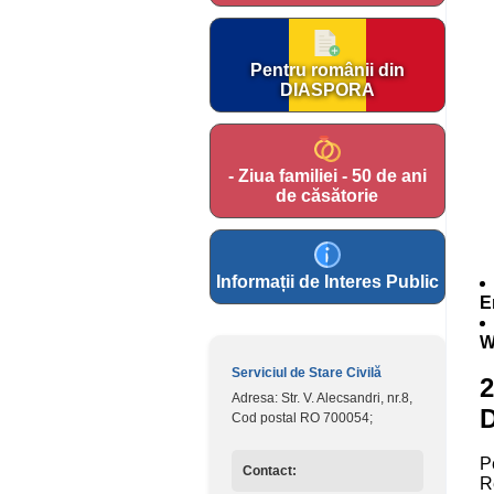
Pentru românii din
DIASPORA
- Ziua familiei - 50 de ani
de căsătorie
Informații de Interes Public
E
W
Serviciul de Stare Civilă
2
Adresa: Str. V. Alecsandri, nr.8,
D
Cod postal RO 700054;
P
Contact:
R