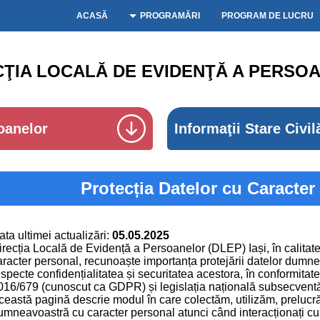
ACASĂ
PROGRAMĂRI
PROGRAM DE LUCRU
CŢIA LOCALĂ DE EVIDENŢĂ A PERSOA
oanelor
Informaţii Stare Civil
Protecția Datelor cu Caracter
ata ultimei actualizări:
05.05.2025
irecția Locală de Evidență a Persoanelor (DLEP) Iași, în calitat
aracter personal, recunoaște importanța protejării datelor dumn
especte confidențialitatea și securitatea acestora, în conformit
016/679 (cunoscut ca GDPR) și legislația națională subsecvent
ceastă pagină descrie modul în care colectăm, utilizăm, prelucr
umneavoastră cu caracter personal atunci când interacționați cu 