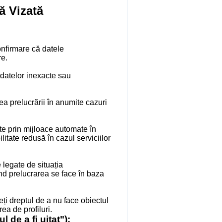
ă Vizată
confirmare că datele
re.
 datelor inexacte sau
rea prelucrării în anumite cazuri
te prin mijloace automate în
itate redusă în cazul serviciilor
 legate de situația
nd prelucrarea se face în baza
ți dreptul de a nu face obiectul
ea de profiluri.
 de a fi uitat"):