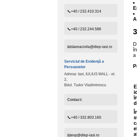
E
📞+40 / 232.410.314
A
📞+40 / 232.244.586
3
D
📧stareacivila@dlep-iasi.ro
în
a 
Serviciul de Evidenţă a
P
Persoanelor
Adresa: Iasi, IULIUS MALL - et.
2,
Bdul. Tudor Vladimirescu
E
i
î
Contact:
d
Î
s
📞+40 / 332.803.160
c
e
a
📧evp@dlep-iasi.ro