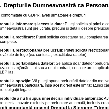
. Drepturile Dumneavoastră ca Persoan
n conformitate cu GDPR, aveți următoarele drepturi:
reptul la informare și acces la date:
Puteți solicita și primi o 
umneavoastră sunt prelucrate, precum și detalii despre prelucra
reptul la rectificare:
Puteți solicita corectarea sau completarea
ncomplete.
reptul la restricționarea prelucrării:
Puteți solicita restricționa
revăzute de lege (ex: contestați exactitatea datelor).
reptul la portabilitatea datelor:
Se aplică doar datelor prelucra
aza consimțământului sau a unui contract, ceea ce are o aplicabil
LEP Iași.
reptul la opoziție:
Vă puteți opune prelucrării datelor din motive
umneavoastră particulară, însă acest drept este limitat atunci câ
ei obligații legale.
reptul de a nu fi supus unei decizii individuale automate:
Ave
nei decizii bazate exclusiv pe prelucrare automată, inclusiv crear
otă importantă privind Dreptul la Ștergere ("dreptul