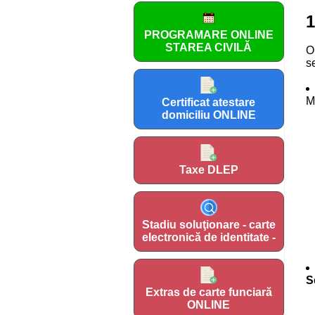
1
PROGRAMARE ONLINE
STAREA CIVILĂ
O
se
Ma
Certificat atestare
domiciliu ONLINE
Taxe DLEP
Stadiu soluţionare - carte
electronică de identitate -
S
Extras de carte funciară
ONLINE