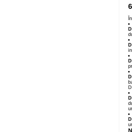
6
Î
D
d
D
i
D
p
D
b
D
D
d
un
D
u
N