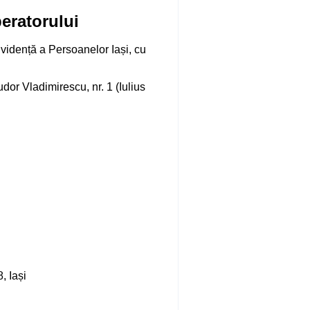
peratorului
vidență a Persoanelor Iași, cu
or Vladimirescu, nr. 1 (Iulius
, Iași