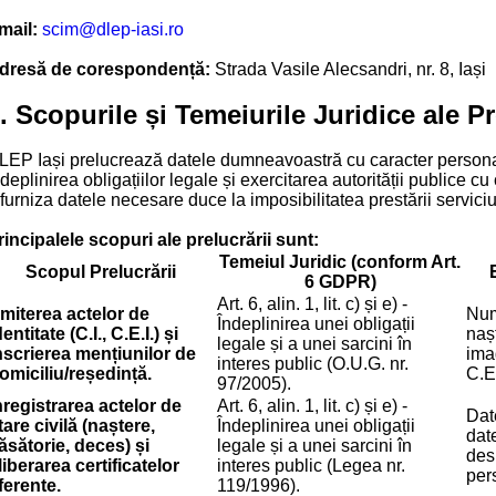
mail:
scim@dlep-iasi.ro
dresă de corespondență:
Strada Vasile Alecsandri, nr. 8, Iași
. Scopurile și Temeiurile Juridice ale Pr
LEP Iași prelucrează datele dumneavoastră cu caracter personal
deplinirea obligațiilor legale și exercitarea autorității publice cu
furniza datele necesare duce la imposibilitatea prestării serviciul
rincipalele scopuri ale prelucrării sunt:
Temeiul Juridic (conform Art.
Scopul Prelucrării
6 GDPR)
Art. 6, alin. 1, lit. c) și e) -
miterea actelor de
Num
Îndeplinirea unei obligații
dentitate (C.I., C.E.I.) și
naș
legale și a unei sarcini în
nscrierea mențiunilor de
ima
interes public (O.U.G. nr.
omiciliu/reședință.
C.E.
97/2005).
nregistrarea actelor de
Art. 6, alin. 1, lit. c) și e) -
Dat
tare civilă (naștere,
Îndeplinirea unei obligații
date
ăsătorie, deces) și
legale și a unei sarcini în
des
liberarea certificatelor
interes public (Legea nr.
per
ferente.
119/1996).