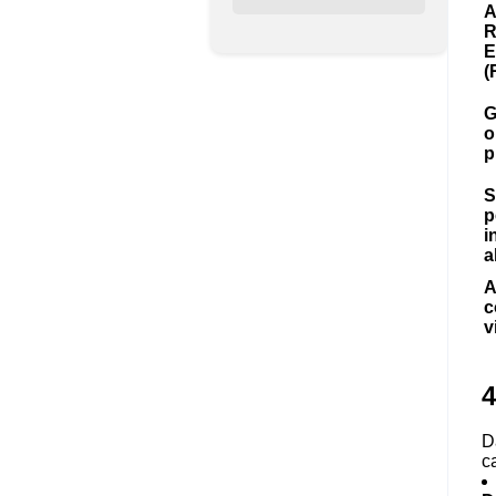
A
R
E
(
G
o
p
S
p
i
a
A
c
v
4
D
ca