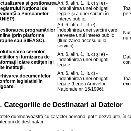
ctualizarea și gestionarea
Art. 6, alin. 1, lit. c) și e) -
egistrului Național de
Îndeplinirea unei obligații
Toa
vidență a Persoanelor
legale și a unei sarcini în
pers
RNIEP).
interes public.
Art. 6, alin. 1, lit. e) -
estionarea programărilor
Îndeplinirea unei sarcini care
Num
nline (prin platforma
servește unui interes public
num
roprie sau SIIEASC).
(fluidizarea accesului la
servicii).
oluționarea cererilor,
Art. 6, alin. 1, lit. c) și e) -
etițiilor și furnizarea de
Dat
Îndeplinirea unei obligații
nformații către cetățeni și
conț
legale.
lte instituții.
Art. 6, alin. 1, lit. c) -
rhivarea documentelor
Îndeplinirea unei obligații
Toa
onform legislației în
legale (Legea Arhivelor
exer
igoare.
Naționale nr. 16/1996).
. Categoriile de Destinatari ai Datelor
atele dumneavoastră cu caracter personal pot fi dezvăluite, în con
tegorii de destinatari: