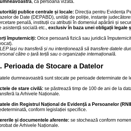
umneavoastră
, ca persoană vizată.
utorități publice centrale și locale:
Direcția pentru Evidența P
azelor de Date (DEPABD), unități de poliție, instanțe judecătoreș
rcetare penală, instituții cu atribuții în domeniul apărării și securit
e asistență socială etc.,
exclusiv în baza unei obligații legale ș
erți împuterniciți:
Orice persoană fizică sau juridică împuternic
vocat).
LEP Iași nu transferă și nu intenționează să transfere datele d
rsonal către o țară terță sau o organizație internațională.
. Perioada de Stocare a Datelor
atele dumneavoastră sunt stocate pe perioade determinate de leg
ctele de stare civilă:
se păstrează timp de 100 de ani de la data
ransferă la Arhivele Naționale.
atele din Registrul Național de Evidență a Persoanelor (RNI
edeterminată, conform legislației specifice.
ererile și documentele aferente:
se stochează conform nomenclat
probat de Arhivele Naționale.