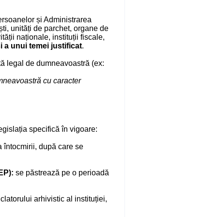
ersoanelor și Administrarea
ti, unități de parchet, organe de
ății naționale, instituții fiscale,
i a unui temei justificat
.
ită legal de dumneavoastră (ex:
umneavoastră cu caracter
islația specifică în vigoare:
 întocmirii, după care se
EP):
se păstrează pe o perioadă
orului arhivistic al instituției,