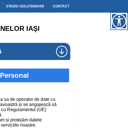
STADIU SOLUȚIONARE
CONTACT
NELOR IAŞI
ă
 Personal
ea sa de operator de date cu
eavoastră și se angajează să
ate cu Regulamentul (UE)
ă.
ăm și protejăm datele
serviciile noastre.