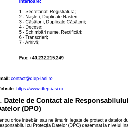
Interioare:
1
-
Secretariat, Registratură
;
2 - Naşteri, Duplicate Nașteri;
3 - Căsătorii, Duplicate Căsătorii;
4 - Decese;
5 - Schimbări nume, Rectificări;
6 - Transcrieri;
7 - Arhivă;
Fax
:
+40.232.215.249
mail:
contact@dlep-iasi.ro
ebsite:
https://www.dlep-iasi.ro
. Datele de Contact ale Responsabilului
atelor (DPO)
entru orice întrebări sau nelămuriri legate de protecția datelor 
esponsabilul cu Protecția Datelor (DPO) desemnat la nivelul insti