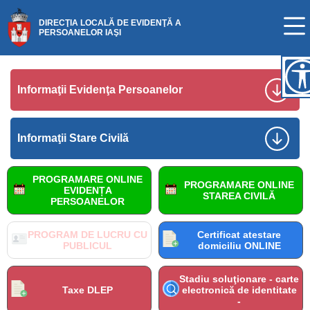
DIRECŢIA LOCALĂ DE EVIDENŢĂ A
PERSOANELOR IAŞI
Informaţii Evidenţa Persoanelor
Informaţii Stare Civilă
PROGRAMARE ONLINE
PROGRAMARE ONLINE
EVIDENȚA
STAREA CIVILĂ
PERSOANELOR
PROGRAM DE LUCRU CU
Certificat atestare
PUBLICUL
domiciliu ONLINE
Stadiu soluţionare - carte
Taxe DLEP
electronică de identitate
-