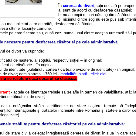
În
cererea de divorţ
soţii declară pe propri
a. sunt de acord cu desfacerea căsătoriei;
b. nu au copii minori născuţi din căsătorie s
c. niciunul dintre soţi nu este pus sub interdi
 au mai solicitat altor autorităţi desfacerea căsătoriei;
dresa ultimei locuinţe comune;
umele pe care fiecare sau, după caz, numai unul dintre aceştia urmează să-l p
le necesare pentru desfacerea căsătoriei pe cale administrativă
rul de divorţ va cuprinde:
tificatul de naştere, al soţului, respectiv soţiei – în original;
tificat de căsătorie – în original;
ul de identitate (buletinul / cartea / cartea provizorie de identitate) - în original;
a de divorţ administrativ - 750 lei -
modalități plată - click aici
.
a
nu se restituie dacă
dosarul se clasează.
rtant
- actele de identitate trebuie să se afle în termen de valabilitate, atât l
rării certificatului de divorţ.
 cazul cetăţenilor străini certificatele de stare naştere trebuie să îndep
nţiilor internaţionale şi tratatelor încheiate între România şi statele a căror c
legalizate)
enele stabilite pentru desfacerea căsătoriei pe cale administrativă:
erul de stare civilă delegat înregistrează cererea de divorţ în ziua în care