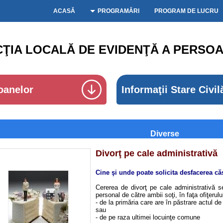
ACASĂ
PROGRAMĂRI
PROGRAM DE LUCRU
CŢIA LOCALĂ DE EVIDENŢĂ A PERSOA
oanelor
Informaţii Stare Civil
Diverse
Divorţ pe cale administrativă
Cine şi unde poate solicita desfacerea căs
Cererea de divorţ pe cale administrativă 
personal de către ambii soţi, în faţa ofiţerulu
- de la primăria care are în păstrare actul de
sau
- de pe raza ultimei locuinţe comune