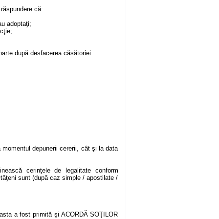
e răspundere că:
au adoptaţi;
cţie;
oarte după desfacerea căsătoriei.
a momentul depunerii cererii, cât şi la data
linească cerinţele de legalitate conform
etăţeni sunt (după caz simple / apostilate /
 aceasta a fost primită şi ACORDĂ SOŢILOR