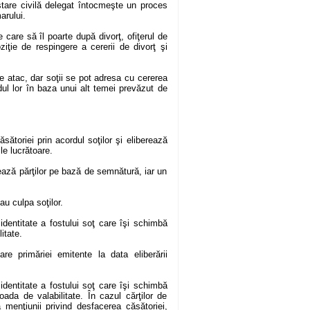
e stare civilă delegat întocmeşte un proces
arului.
 care să îl poarte după divorţ, ofiţerul de
ziţie de respingere a cererii de divorţ şi
 de atac, dar soţii se pot adresa cu cererea
dul lor în baza unui alt temei prevăzut de
ăsătoriei prin acordul soţilor şi eliberează
e lucrătoare.
ează părţilor pe bază de semnătură, iar un
au culpa soţilor.
 identitate a fostului soţ care îşi schimbă
itate.
are primăriei emitente la data eliberării
 identitate a fostului soţ care îşi schimbă
oada de valabilitate. În cazul cărţilor de
ea menţiunii privind desfacerea căsătoriei,