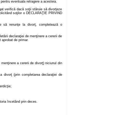
pentru eventuala retragere a acesteia.
at verifică dacă soţii stăruie să divorţeze
s solicitând soţilor o DECLARAŢIE PRIVIND
ege să renunţe la divorţ, completează o
tării declaraţiei de menţinere a cererii de
t aprobat de primar.
menţinere a cererii de divorţ) niciunul din
a divorţ (prin completarea declaraţiei de
erdicţie;
ătoria încetând prin deces.