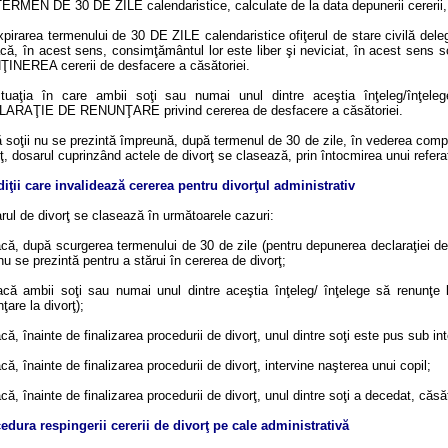
ERMEN DE 30 DE ZILE calendaristice, calculate de la data depunerii cererii, 
pirarea termenului de 30 DE ZILE calendaristice ofiţerul de stare civilă deleg
acă, în acest sens, consimţământul lor este liber şi neviciat, în acest sen
INEREA cererii de desfacere a căsătoriei.
ituaţia în care ambii soţi sau numai unul dintre aceştia înţeleg/înţel
ARAŢIE DE RENUNŢARE privind cererea de desfacere a căsătoriei.
 soţii nu se prezintă împreună, după termenul de 30 de zile, în vederea comple
ţ, dosarul cuprinzând actele de divorţ se clasează, prin întocmirea unui refera
iţii care invalidează cererea pentru divorţul administrativ
rul de divorţ se clasează în următoarele cazuri:
acă, după scurgerea termenului de 30 de zile (pentru depunerea declaraţiei de 
nu se prezintă pentru a stărui în cererea de divorţ;
acă ambii soţi sau numai unul dintre aceştia înţeleg/ înţelege să renunţe l
ţare la divorţ);
că, înainte de finalizarea procedurii de divorţ, unul dintre soţi este pus sub int
că, înainte de finalizarea procedurii de divorţ, intervine naşterea unui copil;
că, înainte de finalizarea procedurii de divorţ, unul dintre soţi a decedat, căs
edura respingerii cererii de divorţ pe cale administrativă