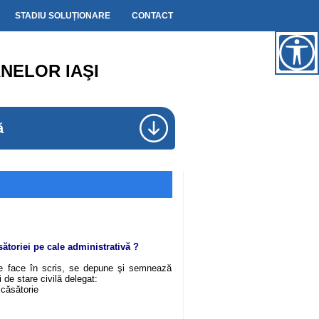
STADIU SOLUȚIONARE
CONTACT
NELOR IAŞI
ă
ătoriei pe cale administrativă ?
se face în scris, se depune şi semnează
i de stare civilă delegat:
 căsătorie