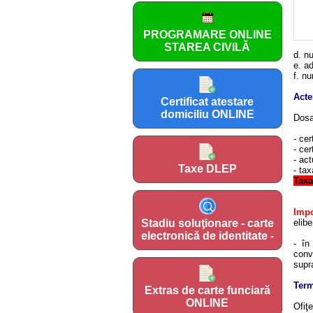
PROGRAMARE ONLINE
STAREA CIVILĂ
d. nu
e. a
f. n
Acte
Certificat atestare
domiciliu ONLINE
Dosa
- cer
- cer
- act
Taxe DLEP
- tax
Tax
Impo
Stadiu soluţionare - carte
elibe
electronică de identitate -
- în
conve
supra
Term
Extras de carte funciară
ONLINE
Ofiţ