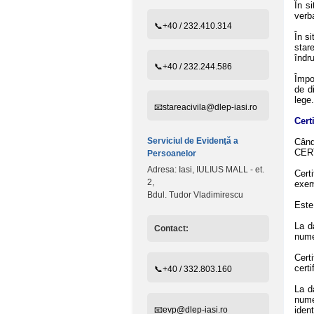
În s
verba
📞+40 / 232.410.314
În si
star
îndr
📞+40 / 232.244.586
Împot
de d
lege.
📧stareacivila@dlep-iasi.ro
Cert
Serviciul de Evidenţă a
Când 
CERT
Persoanelor
Adresa: Iasi, IULIUS MALL - et.
Cert
2,
exem
Bdul. Tudor Vladimirescu
Este 
La d
Contact:
numel
Cert
certi
📞+40 / 332.803.160
La d
nume
📧evp@dlep-iasi.ro
iden