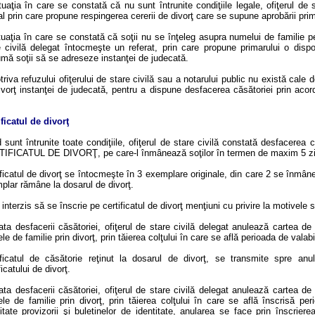
ituaţia în care se constată că nu sunt întrunite condiţiile legale, ofiţerul d
l prin care propune respingerea cererii de divorţ care se supune aprobării prim
tuaţia în care se constată că soţii nu se înţeleg asupra numelui de familie pe
e civilă delegat întocmeşte un referat, prin care propune primarului o dispo
umă soţii să se adreseze instanţei de judecată.
riva refuzului ofiţerului de stare civilă sau a notarului public nu există cale
ivorţ instanţei de judecată, pentru a dispune desfacerea căsătoriei prin acor
ificatul de divorţ
sunt întrunite toate condiţiile, ofiţerul de stare civilă constată desfacerea c
IFICATUL DE DIVORŢ, pe care-l înmânează soţilor în termen de maxim 5 zil
ificatul de divorţ se întocmeşte în 3 exemplare originale, din care 2 se înmân
plar rămâne la dosarul de divorţ.
interzis să se înscrie pe certificatul de divorţ menţiuni cu privire la motivele s
ata desfacerii căsătoriei, ofiţerul de stare civilă delegat anulează cartea de
e de familie prin divorţ, prin tăierea colţului în care se află perioada de valabil
ificatul de căsătorie reţinut la dosarul de divorţ, se transmite spre anul
ficatului de divorţ.
ata desfacerii căsătoriei, ofiţerul de stare civilă delegat anulează cartea de
le de familie prin divorţ, prin tăierea colţului în care se află înscrisă peri
titate provizorii şi buletinelor de identitate, anularea se face prin înscrier