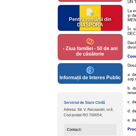
UN T
La ex
şi d
Pentru românii din
MENŢ
DIASPORA
În s
DECL
Dacă
divor
- Ziua familiei - 50 de ani
de căsătorie
Cond
Dosa
a. d
Informații de Interes Public
soţi 
b. d
renun
c. da
Serviciul de Stare Civilă
Adresa: Str. V. Alecsandri, nr.8,
d. da
Cod postal RO 700054;
e. da
Proc
Contact: