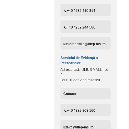
📞+40 / 232.410.314
📞+40 / 232.244.586
📧stareacivila@dlep-iasi.ro
Serviciul de Evidenţă a
Persoanelor
Adresa: Iasi, IULIUS MALL - et.
2,
Bdul. Tudor Vladimirescu
Contact:
📞+40 / 332.803.160
📧evp@dlep-iasi.ro