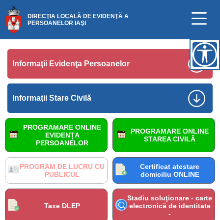
DIRECŢIA LOCALĂ DE EVIDENŢĂ A
PERSOANELOR IAŞI
Informaţii Evidenţa Persoanelor
Informaţii Stare Civilă
PROGRAMARE ONLINE
PROGRAMARE ONLINE
EVIDENȚA
STAREA CIVILĂ
PERSOANELOR
PROGRAM DE LUCRU CU
Certificat atestare
PUBLICUL
domiciliu ONLINE
Stadiu soluţionare - carte
Taxe DLEP
electronică de identitate
-