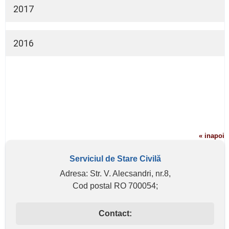
Declaraţie de interese
2017
Declaraţie de avere
Declaraţie de interese
2016
Declaraţie de avere
Declaraţie de interese
« inapoi
Serviciul de Stare Civilă
Adresa: Str. V. Alecsandri, nr.8,
Cod postal RO 700054;
Contact: