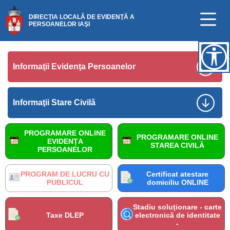
DIRECŢIA LOCALĂ DE EVIDENŢĂ A
PERSOANELOR IAŞI
Informaţii Evidenţa Persoanelor
Informaţii Stare Civilă
PROGRAMARE ONLINE
PROGRAMARE ONLINE
EVIDENȚA
STAREA CIVILĂ
PERSOANELOR
PROGRAM DE LUCRU CU
Certificat atestare
PUBLICUL
domiciliu ONLINE
Stadiu soluţionare - carte
Taxe DLEP
electronică de identitate
-