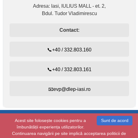
Adresa: Iasi, IULIUS MALL - et. 2,
Bdul. Tudor Vladimirescu
Contact:
📞+40 / 332.803.160
📞+40 / 332.803.161
📧evp@dlep-iasi.ro
Evidența persoanelor:
+40 / 332.803.160
Acest site folosește cookies pentru a
Sunt de acord
Starea civilă:
+40 / 232.410.314
îmbunătății experiența utilizatorilor.
Copyright © 2026 dlep-iasi.ro
Continuarea navigării pe site implică acceptarea politicii de
Toate drepturile rezervate.