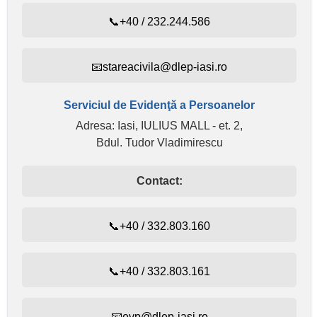
📞+40 / 232.244.586
📧stareacivila@dlep-iasi.ro
Serviciul de Evidenţă a Persoanelor
Adresa: Iasi, IULIUS MALL - et. 2,
Bdul. Tudor Vladimirescu
Contact:
📞+40 / 332.803.160
📞+40 / 332.803.161
📧evp@dlep-iasi.ro