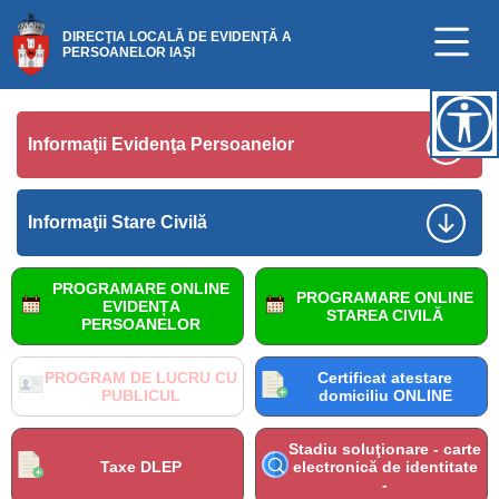
DIRECŢIA LOCALĂ DE EVIDENŢĂ A
PERSOANELOR IAŞI
Informaţii Evidenţa Persoanelor
Informaţii Stare Civilă
PROGRAMARE ONLINE
PROGRAMARE ONLINE
EVIDENȚA
STAREA CIVILĂ
PERSOANELOR
PROGRAM DE LUCRU CU
Certificat atestare
PUBLICUL
domiciliu ONLINE
Stadiu soluţionare - carte
Taxe DLEP
electronică de identitate
-