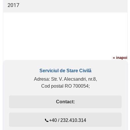
Declaraţie de interese
2017
Declaraţie de avere
Declaraţie de interese
« inapoi
Serviciul de Stare Civilă
Adresa: Str. V. Alecsandri, nr.8,
Cod postal RO 700054;
Contact:
📞+40 / 232.410.314