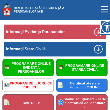
DIRECŢIA LOCALĂ DE EVIDENŢĂ A
PERSOANELOR IAŞI
Informaţii Evidenţa Persoanelor
Informaţii Stare Civilă
PROGRAMARE ONLINE
PROGRAMARE ONLINE
EVIDENȚA
STAREA CIVILĂ
PERSOANELOR
PROGRAM DE LUCRU CU
Certificat atestare
PUBLICUL
domiciliu ONLINE
Stadiu soluţionare - carte
Taxe DLEP
electronică de identitate
-