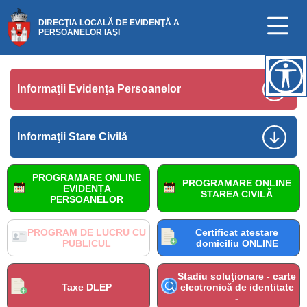
DIRECŢIA LOCALĂ DE EVIDENŢĂ A
PERSOANELOR IAŞI
Informaţii Evidenţa Persoanelor
Informaţii Stare Civilă
PROGRAMARE ONLINE
PROGRAMARE ONLINE
EVIDENȚA
STAREA CIVILĂ
PERSOANELOR
PROGRAM DE LUCRU CU
Certificat atestare
PUBLICUL
domiciliu ONLINE
Stadiu soluţionare - carte
Taxe DLEP
electronică de identitate
-