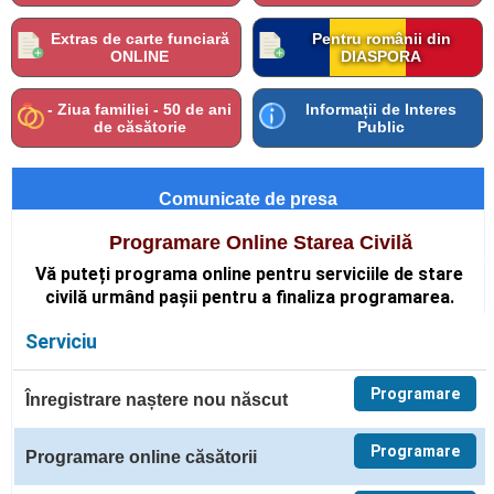
Extras de carte funciară
Pentru românii din
ONLINE
DIASPORA
- Ziua familiei - 50 de ani
Informații de Interes
de căsătorie
Public
Comunicate de presa
Programare Online Starea Civilă
Vă puteți programa online pentru serviciile de stare
civilă urmând
pașii pentru a finaliza programarea.
Serviciu
Programare
Înregistrare naștere nou născut
Programare
Programare online căsătorii