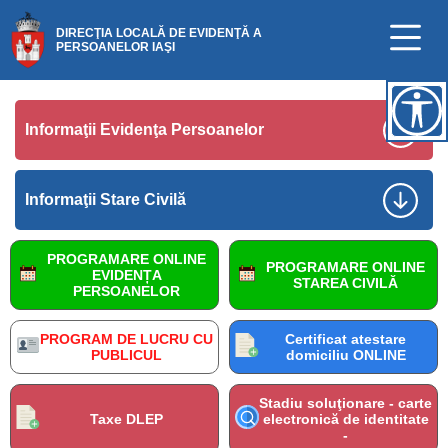
DIRECŢIA LOCALĂ DE EVIDENŢĂ A
PERSOANELOR IAŞI
Informaţii Evidenţa Persoanelor
Informaţii Stare Civilă
PROGRAMARE ONLINE
PROGRAMARE ONLINE
EVIDENȚA
STAREA CIVILĂ
PERSOANELOR
PROGRAM DE LUCRU CU
Certificat atestare
PUBLICUL
domiciliu ONLINE
Stadiu soluţionare - carte
Taxe DLEP
electronică de identitate
-