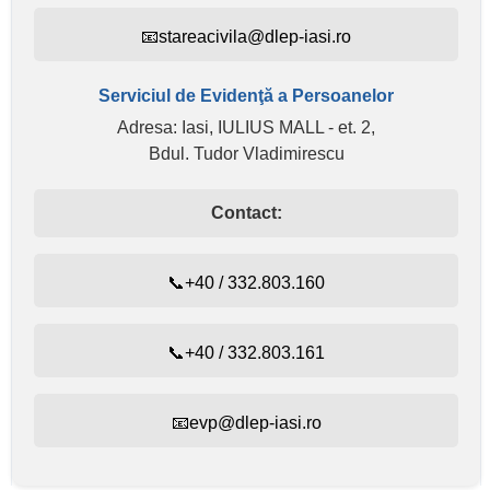
📧stareacivila@dlep-iasi.ro
Serviciul de Evidenţă a Persoanelor
Adresa: Iasi, IULIUS MALL - et. 2,
Bdul. Tudor Vladimirescu
Contact:
📞+40 / 332.803.160
📞+40 / 332.803.161
📧evp@dlep-iasi.ro