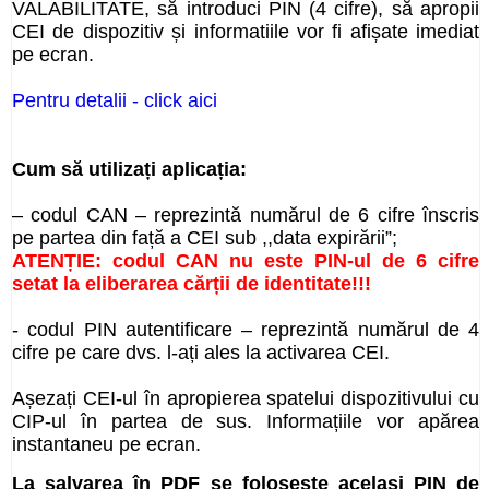
VALABILITATE, să introduci PIN (4 cifre), să apropii
CEI de dispozitiv și informatiile vor fi afișate imediat
pe ecran.
Pentru detalii - click aici
Cum să utilizați aplicația:
– codul CAN – reprezintă numărul de 6 cifre înscris
pe partea din față a CEI sub ,,data expirării”;
ATENȚIE: codul CAN nu este PIN-ul de 6 cifre
setat la eliberarea cărții de identitate!!!
- codul PIN autentificare – reprezintă numărul de 4
cifre pe care dvs. l-ați ales la activarea CEI.
Așezați CEI-ul în apropierea spatelui dispozitivului cu
CIP-ul în partea de sus. I
nformațiile vor apărea
instantaneu pe ecran.
La salvarea în PDF se folosește același PIN de