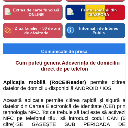
Extras de carte funciară
Pentru românii din
ONLINE
DIASPORA
- Ziua familiei - 50 de ani
Informații de Interes
de căsătorie
Public
Comunicate de presa
Cum puteți genera Adeverința de domiciliu
direct de pe telefon
Aplicația mobilă (RoCEIReader)
permite citirea
datelor de domiciliu-disponibilă ANDROID / IOS
Această aplicație permite citirea rapidă și sigură a
datelor din Cartea Electronică de Identitate (CEI) prin
tehnologia NFC. Tot ce trebuie să faci este să activezi
NFC pe telefonul tău, să introduci codul CAN (6
cifre)-SE GĂSEȘTE SUB PERIOADA DE