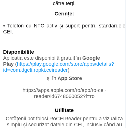
către terți.
Cerințe:
• Telefon cu NFC activ și suport pentru standardele
CEI.
Disponibilite
Aplicația este disponibilă gratuit în
Google
Play
(
https://play.google.com/store/apps/details?
id=com.dgcti.ropki.ceireader
)
și în
App Store
https://apps.apple.com/ro/app/ro-cei-
reader/id6748060052?l=ro
Utilitate
Cetățenii pot folosi RoCEIReader pentru a vizualiza
simplu și securizat datele din CEI, inclusiv când au