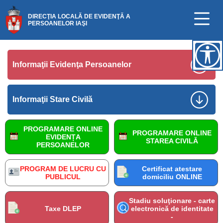
DIRECŢIA LOCALĂ DE EVIDENŢĂ A
PERSOANELOR IAŞI
Informaţii Evidenţa Persoanelor
Informaţii Stare Civilă
PROGRAMARE ONLINE
PROGRAMARE ONLINE
EVIDENȚA
STAREA CIVILĂ
PERSOANELOR
PROGRAM DE LUCRU CU
Certificat atestare
PUBLICUL
domiciliu ONLINE
Stadiu soluţionare - carte
Taxe DLEP
electronică de identitate
-