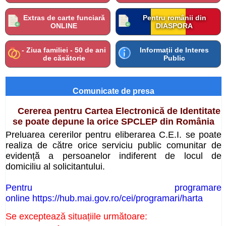
Extras de carte funciară
Pentru românii din
ONLINE
DIASPORA
- Ziua familiei - 50 de ani
Informații de Interes
de căsătorie
Public
Comunicate de presa
Cererea pentru Cartea Electronică de Identitate
se poate depune la orice SPCLEP din România
Preluarea cererilor pentru eliberarea C.E.I. se poate
realiza de către orice serviciu public comunitar de
evidență a persoanelor indiferent de locul de
domiciliu al solicitantului.
Pentru programare
online https://hub.mai.gov.ro/cei/programari/harta
Se exceptează situațiile următoare: