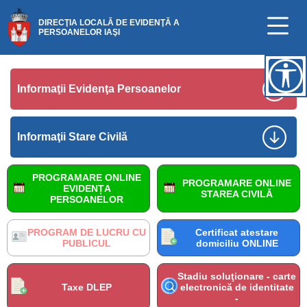
DIRECŢIA LOCALĂ DE EVIDENŢĂ A
PERSOANELOR IAŞI
Informaţii Evidenţa Persoanelor
Informaţii Stare Civilă
PROGRAMARE ONLINE
PROGRAMARE ONLINE
EVIDENȚA
STAREA CIVILĂ
PERSOANELOR
PROGRAM DE LUCRU CU
Certificat atestare
PUBLICUL
domiciliu ONLINE
Stadiu soluţionare - carte
Taxe DLEP
electronică de identitate
-