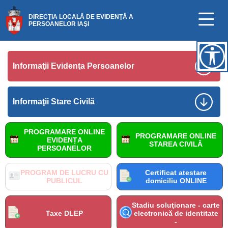
DIRECŢIA LOCALĂ DE EVIDENŢĂ A
PERSOANELOR IAŞI
Informaţii Evidenţa Persoanelor
Informaţii Stare Civilă
PROGRAMARE ONLINE
PROGRAMARE ONLINE
EVIDENȚA
STAREA CIVILĂ
PERSOANELOR
PROGRAM DE LUCRU CU
Certificat atestare
PUBLICUL
domiciliu ONLINE
Stadiu soluţionare - carte
Taxe DLEP
electronică de identitate
-