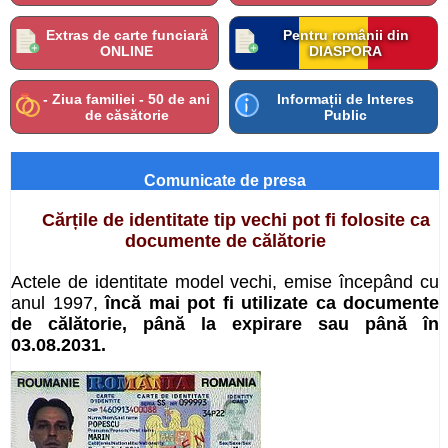
Extras de carte funciară
Pentru românii din
ONLINE
DIASPORA
- Ziua familiei - 50 de ani
Informații de Interes
de căsătorie
Public
Comunicate de presa
Cărțile de identitate tip vechi pot fi folosite ca
documente de călătorie
Actele de identitate model vechi, emise începând cu
anul 1997,
încă mai pot fi utilizate ca documente
de călătorie, până la expirare sau până în
03.08.2031.