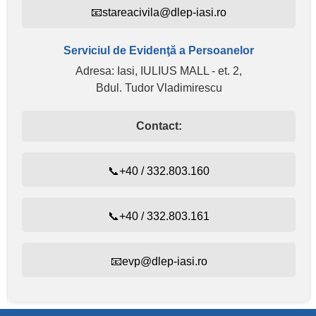
📧stareacivila@dlep-iasi.ro
Serviciul de Evidenţă a Persoanelor
Adresa: Iasi, IULIUS MALL - et. 2,
Bdul. Tudor Vladimirescu
Contact:
📞+40 / 332.803.160
📞+40 / 332.803.161
📧evp@dlep-iasi.ro