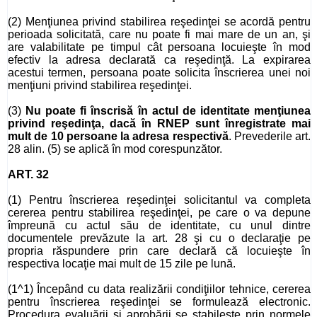
(2) Menţiunea privind stabilirea reşedinţei se acordă pentru
perioada solicitată, care nu poate fi mai mare de un an, şi
are valabilitate pe timpul cât persoana locuieşte în mod
efectiv la adresa declarată ca reşedinţă. La expirarea
acestui termen, persoana poate solicita înscrierea unei noi
menţiuni privind stabilirea reşedinţei.
(3)
Nu poate fi înscrisă în actul de identitate menţiunea
privind reşedinţa, dacă în RNEP sunt înregistrate mai
mult de 10 persoane la adresa respectivă
. Prevederile art.
28 alin. (5) se aplică în mod corespunzător.
ART. 32
(1) Pentru înscrierea reşedinţei solicitantul va completa
cererea pentru stabilirea reşedinţei, pe care o va depune
împreună cu actul său de identitate, cu unul dintre
documentele prevăzute la art. 28 şi cu o declaraţie pe
propria răspundere prin care declară că locuieşte în
respectiva locaţie mai mult de 15 zile pe lună.
(1^1) Începând cu data realizării condiţiilor tehnice, cererea
pentru înscrierea reşedinţei se formulează electronic.
Procedura evaluării şi aprobării se stabileşte prin normele