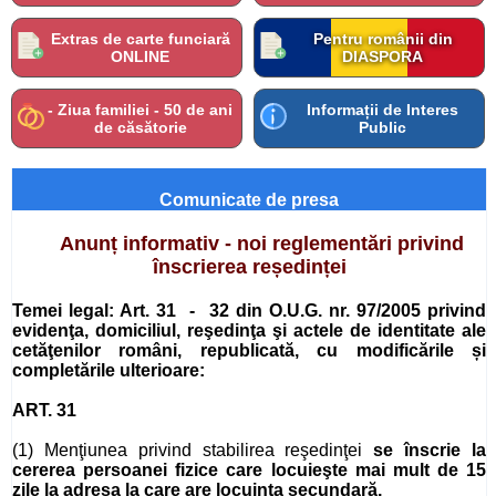
Extras de carte funciară
Pentru românii din
ONLINE
DIASPORA
- Ziua familiei - 50 de ani
Informații de Interes
de căsătorie
Public
Comunicate de presa
Anunț informativ - noi reglementări privind
înscrierea reședinței
Temei legal: Art. 31 - 32 din O.U.G. nr. 97/2005
privind
evidenţa, domiciliul, reşedinţa şi actele de identitate ale
cetăţenilor români, republicată, cu modificările și
completările ulterioare:
ART. 31
(1) Menţiunea privind stabilirea reşedinţei
se înscrie la
cererea persoanei fizice care locuieşte mai mult de 15
zile la adresa la care are locuinţa secundară.