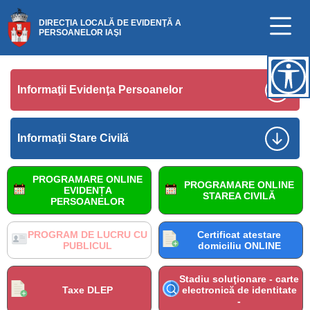
DIRECŢIA LOCALĂ DE EVIDENŢĂ A
PERSOANELOR IAŞI
Informaţii Evidenţa Persoanelor
Informaţii Stare Civilă
PROGRAMARE ONLINE
PROGRAMARE ONLINE
EVIDENȚA
STAREA CIVILĂ
PERSOANELOR
PROGRAM DE LUCRU CU
Certificat atestare
PUBLICUL
domiciliu ONLINE
Stadiu soluţionare - carte
Taxe DLEP
electronică de identitate
-