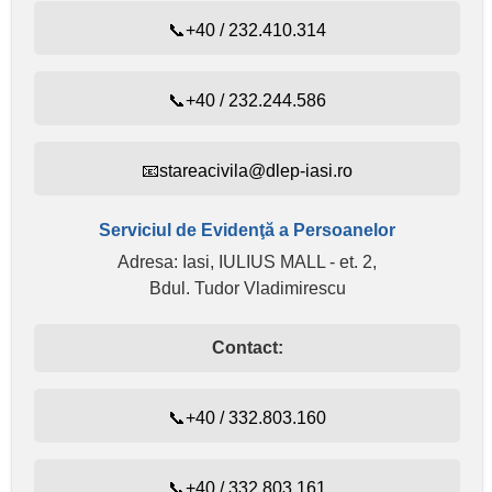
📞+40 / 232.410.314
📞+40 / 232.244.586
📧stareacivila@dlep-iasi.ro
Serviciul de Evidenţă a Persoanelor
Adresa: Iasi, IULIUS MALL - et. 2,
Bdul. Tudor Vladimirescu
Contact:
📞+40 / 332.803.160
📞+40 / 332.803.161