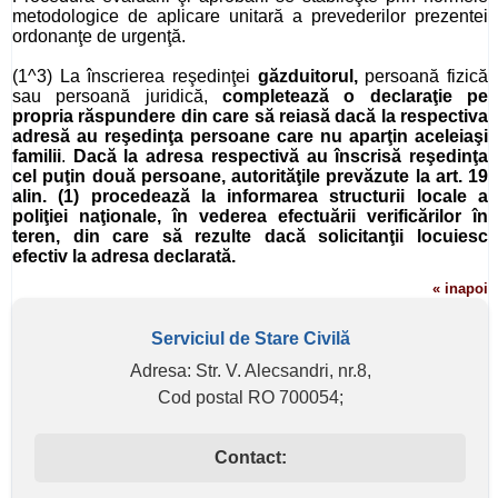
metodologice de aplicare unitară a prevederilor prezentei
ordonanţe de urgenţă.
(1^3) La înscrierea reşedinţei
găzduitorul,
persoană fizică
sau persoană juridică,
completează o declaraţie pe
propria răspundere din care să reiasă dacă la respectiva
adresă au reşedinţa persoane care nu aparţin aceleiaşi
familii
.
Dacă la adresa respectivă au înscrisă reşedinţa
cel puţin două persoane, autorităţile prevăzute la art. 19
alin. (1) procedează la informarea structurii locale a
poliţiei naţionale, în vederea efectuării verificărilor în
teren, din care să rezulte dacă solicitanţii locuiesc
efectiv la adresa declarată.
« inapoi
Serviciul de Stare Civilă
Adresa: Str. V. Alecsandri, nr.8,
Cod postal RO 700054;
Contact: