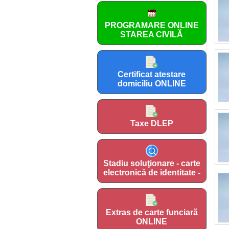
PROGRAMARE ONLINE
STAREA CIVILĂ
Certificat atestare
domiciliu ONLINE
Taxe DLEP
Stadiu soluţionare - carte
electronică de identitate -
Extras de carte funciară
ONLINE