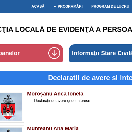
ACASĂ
PROGRAMĂRI
PROGRAM DE LUCRU
CŢIA LOCALĂ DE EVIDENŢĂ A PERSOA
oanelor
Informaţii Stare Civil
Declaratii de avere si int
Moroșanu Anca Ionela
Declaraţii de avere ş
Munteanu Ana Maria