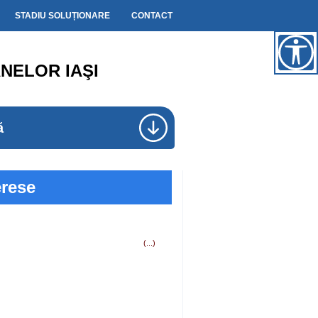
STADIU SOLUȚIONARE
CONTACT
NELOR IAŞI
ă
erese
i de interese
(...)