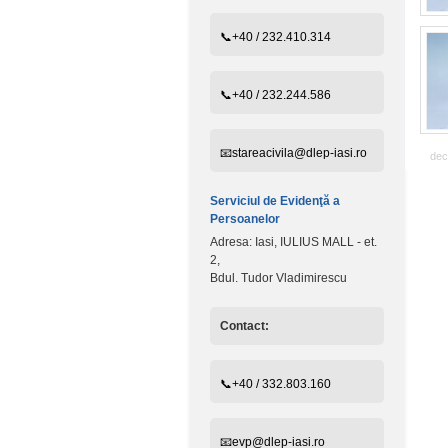
📞+40 / 232.410.314
📞+40 / 232.244.586
📧stareacivila@dlep-iasi.ro
decl
Serviciul de Evidenţă a
Persoanelor
Adresa: Iasi, IULIUS MALL - et.
2,
Bdul. Tudor Vladimirescu
Contact:
📞+40 / 332.803.160
📧evp@dlep-iasi.ro