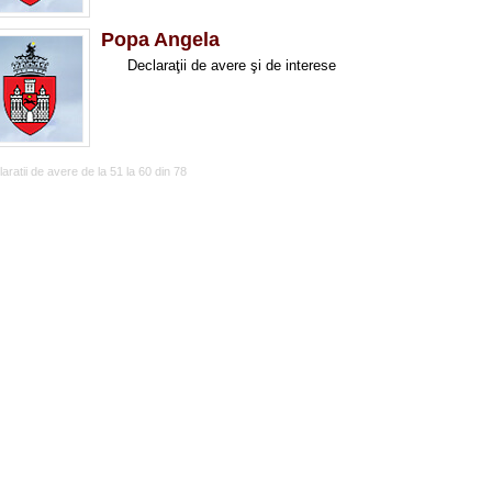
Popa Angela
Declaraţii de avere ş
aratii de avere de la 51 la 60 din 78