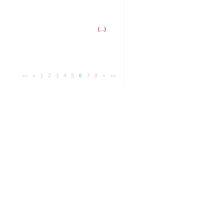
i de interese
(...)
<<
<
1
2
3
4
5
6
7
8
>
>>